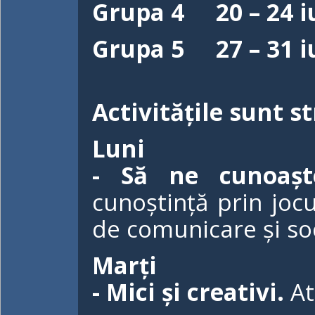
Grupa 4 20 – 24 iu
Grupa 5 27 – 31 iu
Activitățile sunt 
Luni
- Să ne cunoașt
cunoștință prin jocur
de comunicare și soc
Marți
- Mici și creativi.
At