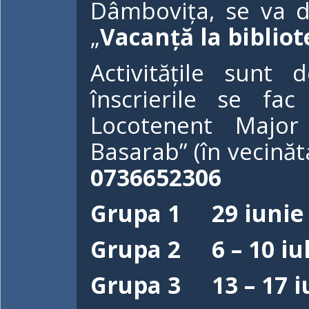
Dâmbovița, se va de
„
Vacanță la bibliot
Activitățile sunt d
înscrierile se fa
Locotenent Major 
Basarab” (în vecinăt
0736652306
Grupa 1 29 iunie -
Grupa 2 6 – 10 iul
Grupa 3 13 – 17 iu