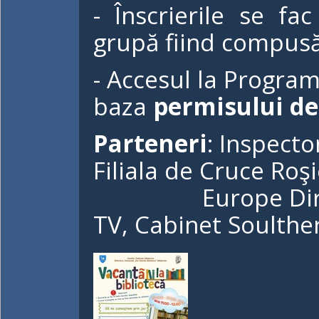
- Înscrierile se fac
grupă fiind compus
- Accesul la Progra
baza
permisului de 
Parteneri
: Inspecto
Filiala de Cruce Roş
Europe Direct Tâ
TV, Cabinet Soulthe